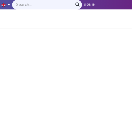
SIGN IN
IONS
MANUFACTURERS
C​​​​​​ontact Us