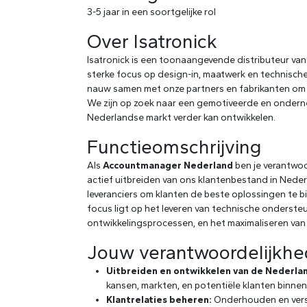
3-5 jaar in een soortgelijke rol
Over Isatronick
Isatronick is een toonaangevende distributeur va
sterke focus op design-in, maatwerk en technisch
nauw samen met onze partners en fabrikanten om o
We zijn op zoek naar een gemotiveerde en onde
Nederlandse markt verder kan ontwikkelen.
Functieomschrijving
Als
Accountmanager Nederland
ben je verantwoo
actief uitbreiden van ons klantenbestand in Nede
leveranciers om klanten de beste oplossingen te 
focus ligt op het leveren van technische ondersteu
ontwikkelingsprocessen, en het maximaliseren van
Jouw verantwoordelijkh
Uitbreiden en ontwikkelen van de Nederla
kansen, markten, en potentiële klanten binnen
Klantrelaties beheren:
Onderhouden en verst