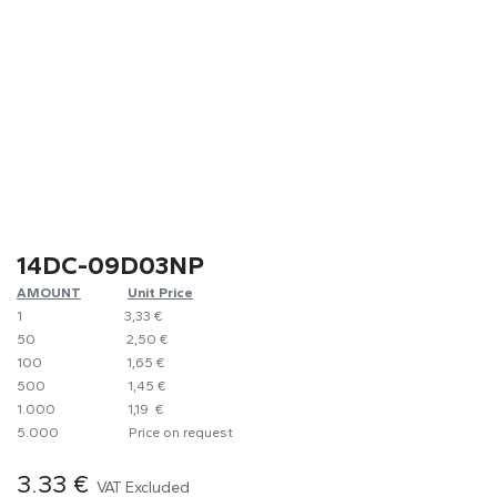
14DC-09D03NP
AMOUNT
​​Unit Price
1
​​3,33 €
50
​​2,50 €
100
​1,65 €
500
​1,45 €
1.000
​1,19 €
5.000
​Price on request
3.33
€
VAT Excluded