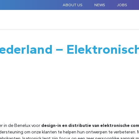
ABOUT US
NEWS
JOBS
STANDARD COMPONENTS
CUSTOM DESIGN
APPLICAT
Nederland – Elektroni
er in de Benelux voor
design-in en distributie van elektronische c
rsteuning om onze klanten te helpen hun ontwerpen te verbeteren. Me
kanten. Isatronick legt zijn focus op een zeer persoonlijke aanpak 