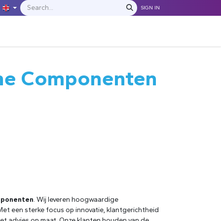
SIGN IN
IONS
MANUFACTURERS
C​​​​​​ontact Us
sche Componenten
omponenten
. Wij leveren hoogwaardige
t een sterke focus op innovatie, klantgerichtheid
met advies op maat. Onze klanten houden van de