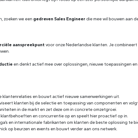
n, zoeken we een
gedreven Sales Engineer
die mee wil bouwen aan de
rciële aanspreekpunt
voor onze Nederlandse klanten. Je combineert t
uwen.
ductie
en denkt actief mee over oplossingen, nieuwe toepassingen en 
klantenrelaties en bouwt actief nieuwe samenwerkingen uit.
iseert klanten bij de selectie en toepassing van componenten en volg
iteiten in de markt en zet deze om in concrete omzetgroei.
klantbehoeften en concurrentie op en speelt hier proactief op in.
a’s en internationale fabrikanten om klanten de beste oplossing te b
nick op beurzen en events en bouwt verder aan ons netwerk.