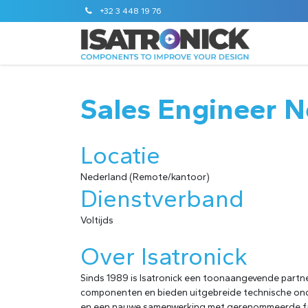
+32 3 448 19 76
Sales Engineer 
Locatie
Nederland (Remote/kantoor)
Dienstverband
Voltijds
Over Isatronick
Sinds 1989 is Isatronick een toonaangevende partn
componenten en bieden uitgebreide technische onde
en een nauwe samenwerking met gerenommeerde fabri