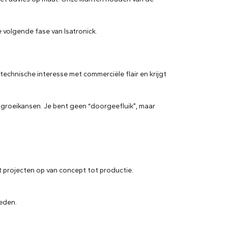
 volgende fase van Isatronick.
echnische interesse met commerciële flair en krijgt
groeikansen. Je bent geen “doorgeefluik”, maar
t projecten op van concept tot productie.
ieden.