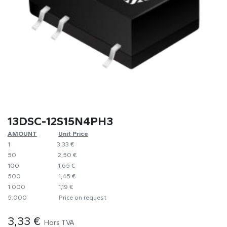
13DSC-12S15N4PH3
AMOUNT
​​Unit Price
1
​​3,33 €
50
​​2,50 €
100
​1,65 €
500
​1,45 €
1.000
​1,19 €
5.000
​Price on request
3,33
€
Hors TVA