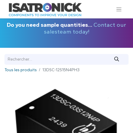
Do you need sample quantities...
Contact our
salesteam today!
Tous les produits
13DSC-12S15N4PH3